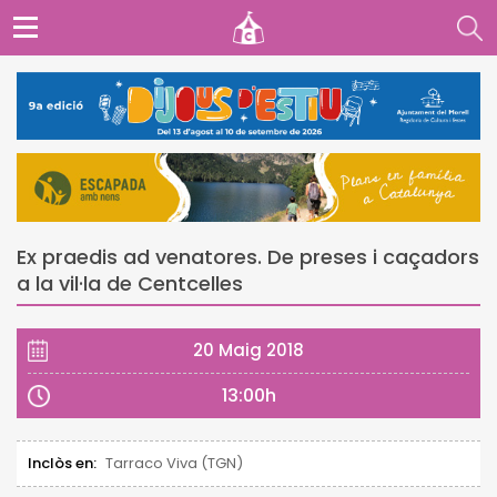
Ex praedis ad venatores. De preses i caçadors
a la vil·la de Centcelles
20 Maig 2018
13:00h
Inclòs en:
Tarraco Viva (TGN)