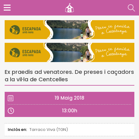
Ex praedis ad venatores. De preses i caçadors
a la vil·la de Centcelles
19 Maig 2018
13:00h
Inclòs en:
Tarraco Viva (TGN)