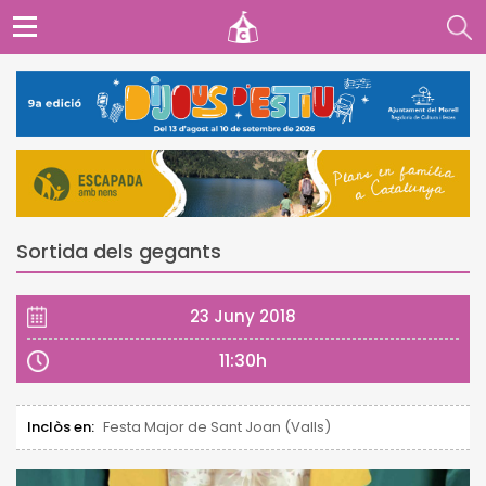
Sortida dels gegants
23 Juny 2018
11:30h
Inclòs en:
Festa Major de Sant Joan (Valls)