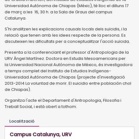
Universidad Autónoma de Chiapas (Mèxic), té lloc el dilluns 17
de març a les 16, 30 h. a la Sala de Graus del campus
Catalunya.
S'hi analitzen les explicacions causals locals dels suïcidis, i la
relació que tenen amb les idees respecte de la persona. Es
discuteixen les dificultats per a conceptualitzar l'acció suïcida.
Presenta a la conferenciant el professor d'Antropologia de la
URV Àngel Martínez. Doctora en Estudis Mesoamericans per
la Universidad Nacional Autónoma de México, és investigadora
a temps complet del Instituto de Estudios Indígenas-
Universidad Autónoma de Chiapas (projecte d'investigació
2013-2014 La voluntad de morir. El suicidio entre población chol
de Chiapas).
Organitza l'acte el Departament d'Antropologia, Filosofia i
Treball Social, i està obert a tothom.
Localització
Campus Catalunya, URV