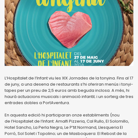
L’Hospitalet de l’Infant viu les XIX Jornades de la tonyina. Fins al 17
de juny, a una desena de restaurants s’hi oferiran menús i tonyi-
tapes per un preu de 2,5 euros amb beguda inclosa. A més, hi
haurà actuacions musicals i animació infantil; i un sorteig de tres
entrades dobles a PortAventura.
En aquesta edició hi participaran onze establiments (nou
de l’Hospitalet de l’Infant: Amalfi Pizzeria, Cal Rullo, El Solomillo,
Hotel Sancho, La Perla Negra, Le P’tit Normand, Llesqueria El
Porró, Sol Solet i Topolino; un de Masboquera: El Rebost de la