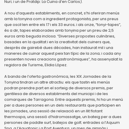
Nuri; i un de Pratdip: La Cuina d’en Carlos).
A nou d’aquests establiments, en concret, s’hi oferiran menús
amb la tonyina com a ingredient protagonista, per uns preus
que oscil·len entre els 17 i els 33 euros; i als onze, “tonyi-tapes”,
és a dir, tapes elaborades amb tonyina per un preu de 2,5
euros amb beguda inclosa. “Diverses propostes culinàries,
basades en la qualitat i en la creativitat dels cuiners que,
després de gairebé dues dècades, han instaurat mil i una
maneres de cuinar aquest peix tan típic de la zona; i cada any
presenten noves creacions gastronòmiques”, ha assenyalat la
regidora de Turisme, Elidia López.
A banda de l’oferta gastronòmica, les XIX Jornades de la
Tonyina tindran un altre atractiu: els que tastin els menús
podran prendre part en el sorteig de diversos premis, per
gentilesa de diversos establiments del municipi i de les
comarques de Tarragona. Entre aquests premis, hi ha un menú
per a dues persones en un dels restaurants que participen en
les jornades, una sessió de relaxació en un llit flotant
thermospa, una sessió d’hidromassatge, un bateig per a dues
persones de paddle surf, batejos de golf; entrades a l’Aquum
Spa, a l’Aquatonic i a Port Aventura, un mes de gimnàs i