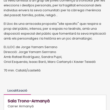
La vella amistat d'un grup de joves comença a trontollar per les
eleccions i desitjos personals, per la fragilitat emocional dels
individus envers la seva comunitat i per la càrrega i herència
del passat; família, poble, religió...
El Lloc és una arriscada proposta "site specific" que respira a
prop del públic, intensa, per a espais no teatrals, amb una
disposició especial del públic que fomentarà la seva implicació
amb els personatges i la història en un joc dramatúrgic.
EL LLOC de Jorge Yamam Serrano
Direcció: Jorge Yamam Serrrano
Amb Rafael Rodríguez, Sandra Pujol,
Oriol Esquerda, Isaac Baró, Marc Cartanyà i Xavier Teixidó
70 min. Català/castellà
Localització
Sala Trono-Armanyà
Carrer Armanyà