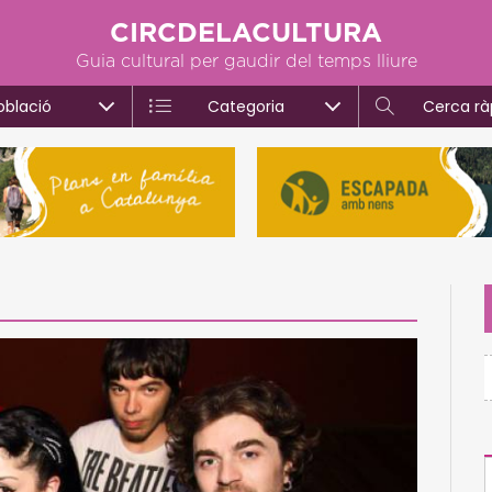
CIRCDELACULTURA
Guia cultural per gaudir del temps lliure
oblació
Categoria
Cerca rà