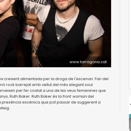
www.tarragona.cat
x creixent alimentada per la droga de l'escenari. Fan del
lmó rock barrejat amb vellut del més elegant soul.
erveixen per fer costat a una de les veus femenines que
nys, Ruth Baker. Ruth Baker és la
front woman
del
na presència escènica que pot passar de suggerent a
lleig.