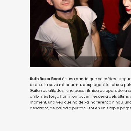
Ruth Baker Band
és una banda que va créixer i seguei
directe la seva millor arma, desplegant tot el seu pu
Guitarres afilades i una base rítmica aclaparadora s
amb més força han irromput en l'escena dels últims a
moment, una veu que no deixa indiferent a ningú, u
desafiant, de càlida a pur foc, i tot en un simple parpe