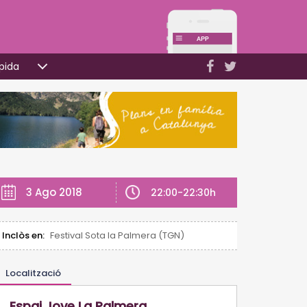
pida
3 Ago 2018
22:00-22:30h
Inclòs en:
Festival Sota la Palmera (TGN)
Localització
Espai Jove La Palmera