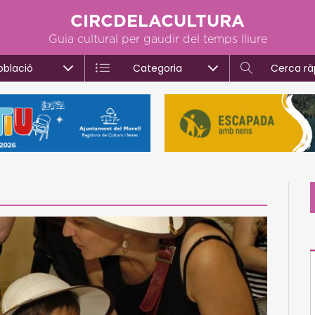
CIRCDELACULTURA
Guia cultural per gaudir del temps lliure
oblació
Categoria
Cerca rà