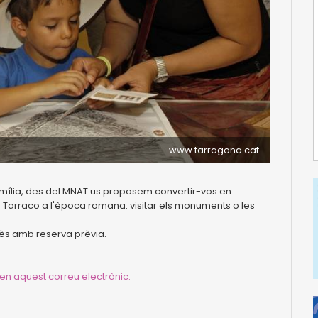
www.tarragona.cat
amília, des del MNAT us proposem convertir-vos en
e Tarraco a l'època romana: visitar els monuments o les
ncès amb reserva prèvia.
en aquest correu electrònic.