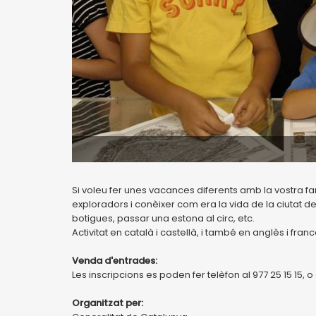
Si voleu fer unes vacances diferents amb la vostra f
exploradors i conèixer com era la vida de la ciutat d
botigues, passar una estona al circ, etc.
Activitat en català i castellà, i també en anglès i fra
Venda d'entrades:
Les inscripcions es poden fer telèfon al 977 25 15 15, o
Organitzat per: