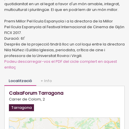
quotidianitat en un al·legat a favor d'un món amable, integrat,
multicultural i plurilingüe. El que en podríem dir un món millor.
Premi Millor Pel·lícula Espanyola i a la directora de la Millor
Pel·lícula Espanyola al Festival Internacional de Cinema de Gijón
FICX 2017.
Duració: 61'
Després de la projecció tindrà lloc un col·loqui entre la directora
Nila Núñez i Eulàlia Iglesias, periodista, crítica de cine i
professora de la Universitat Rovira i Virgili.
Podeu descarregar-vos el PDF del cicle complert en aquest
enllaç
Localització
+ Info
CaixaForum Tarragona
Carrer de Colom, 2
Tarragona