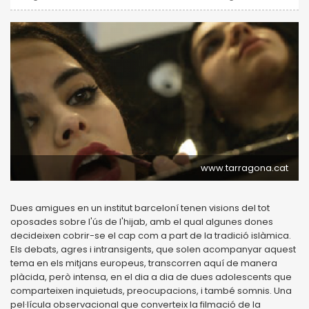
www.tarragona.cat
Dues amigues en un institut barceloní tenen visions del tot
oposades sobre l'ús de l'hijab, amb el qual algunes dones
decideixen cobrir-se el cap com a part de la tradició islàmica.
Els debats, agres i intransigents, que solen acompanyar aquest
tema en els mitjans europeus, transcorren aquí de manera
plàcida, però intensa, en el dia a dia de dues adolescents que
comparteixen inquietuds, preocupacions, i també somnis. Una
pel·lícula observacional que converteix la filmació de la