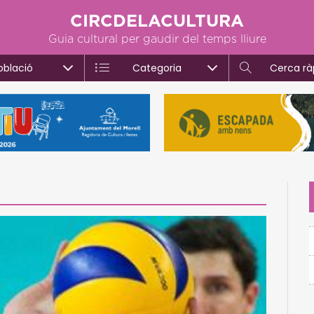
CIRCDELACULTURA
Guia cultural per gaudir del temps lliure
oblació
Categoria
Cerca rà