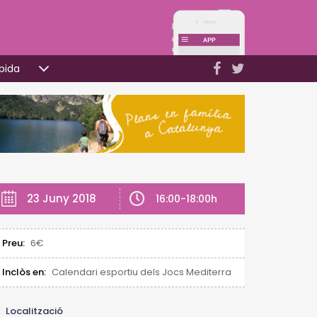
pida
23 Juny 2018
16:00-18:00h
Preu:
6€
Inclòs en:
Calendari esportiu dels Jocs Mediterranis Tarragona 201
Localització