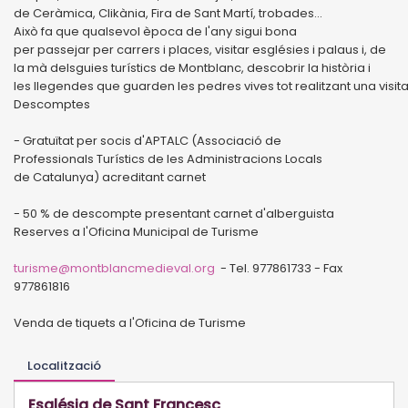
de Ceràmica, Clikània, Fira de Sant Martí, trobades...
Això fa que qualsevol època de l'any sigui bona
per passejar per carrers i places, visitar esglésies i palaus i, de
la mà delsguies turístics de Montblanc, descobrir la història i
les llegendes que guarden les pedres vives tot realitzant una visi
Descomptes
- Gratuïtat per socis d'APTALC (Associació de
Professionals Turístics de les Administracions Locals
de Catalunya) acreditant carnet
- 50 % de descompte presentant carnet d'alberguista
Reserves a l'Oficina Municipal de Turisme
turisme@montblancmedieval.org
- Tel. 977861733 - Fax
977861816
Venda de tiquets a l'Oficina de Turisme
Localització
Església de Sant Francesc