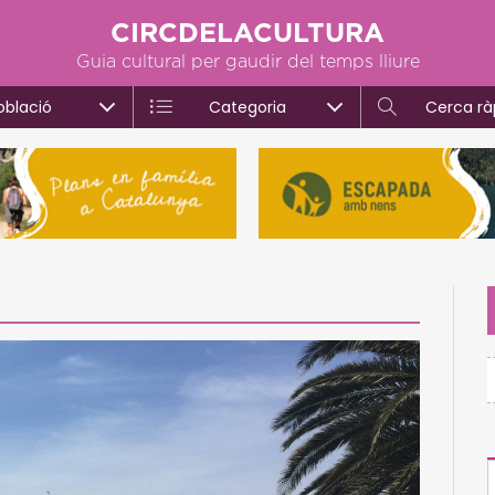
CIRCDELACULTURA
Guia cultural per gaudir del temps lliure
oblació
Categoria
Cerca rà