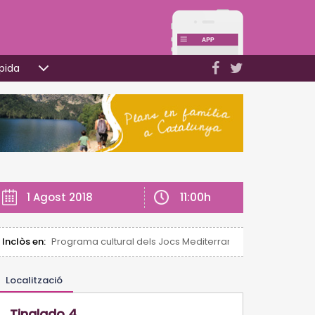
pida
11:00h
1 Agost 2018
Inclòs en:
Programa cultural dels Jocs Mediterranis Tarragona 2018
Localització
Tinglado 4