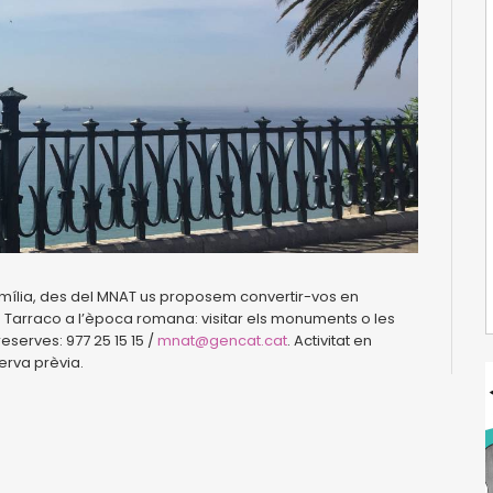
amília, des del MNAT us proposem convertir-vos en
e Tarraco a l’època romana: visitar els monuments o les
reserves: 977 25 15 15 /
mnat@gencat.cat
. Activitat en
erva prèvia.