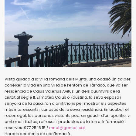
Visita guiada a la vil·la romana dels Munts, una ocasió única per
conèixer la vida en una vil·la de l’entorn de Tàrraco, que va ser
residència de Caius Valerius Avitus, un dels duumvirs de la
ciutat al segle II. El mateix Caius o Faustina, la seva esposa i
senyora de la casa, fan d’amfitrions per mostrar els aspectes
més interessants i curiosos de la seva residència. En acabar el
recorregut, les persones visitants podran gaudir d’un aperitiu: vi
amb mel i fruites, refrescs i productes de la terra. Informació i
reserves: 977 25 15 15 /
mnat@gencat.cat
.
Horaris pendents de confirmació.