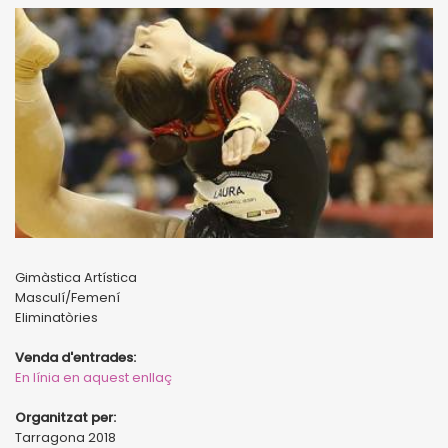
Gimàstica Artística
Masculí/Femení
Eliminatòries
Venda d'entrades:
En línia en aquest enllaç
Organitzat per:
Tarragona 2018