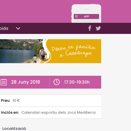
pida
28 Juny 2018
17:30-19:30h
Preu:
10 €
Inclòs en:
Calendari esportiu dels Jocs Mediterranis Tarragona 201
Localització