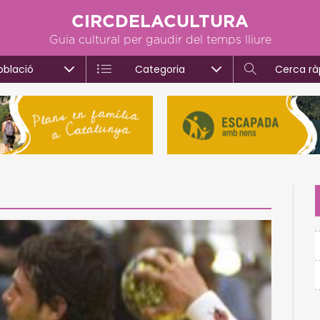
CIRCDELACULTURA
Guia cultural per gaudir del temps lliure
oblació
Categoria
Cerca rà