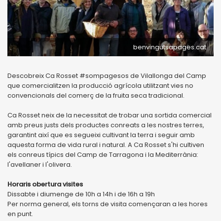
benvingutsapages.cat
Descobreix Ca Rosset #sompagesos de Vilallonga del Camp
que comercialitzen la producció agrícola utilitzant vies no
convencionals del comerç de la fruita seca tradicional.
Ca Rosset neix de la necessitat de trobar una sortida comercial
amb preus justs dels productes conreats a les nostres terres,
garantint així que es segueixi cultivant la terra i seguir amb
aquesta forma de vida rural i natural. A Ca Rosset s'hi cultiven
els conreus típics del Camp de Tarragona i la Mediterrània:
l'avellaner i l'olivera.
Horaris obertura visites
Dissabte i diumenge de 10h a 14h i de 16h a 19h
Per norma general, els torns de visita començaran a les hores
en punt.