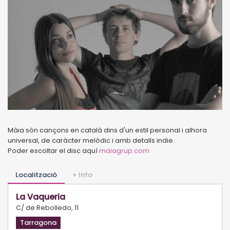
Màia són cançons en català dins d'un estil personal i alhora
universal, de caràcter melòdic i amb detalls indie.
Poder escoltar el disc aquí
maiagrup.com
Localització
+ Info
La Vaqueria
C/ de Rebolledo, 11
Tarragona