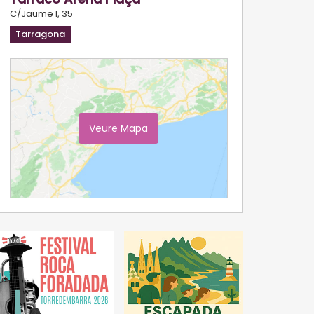
C/Jaume I, 35
Tarragona
Veure Mapa
Ampliar Mapa