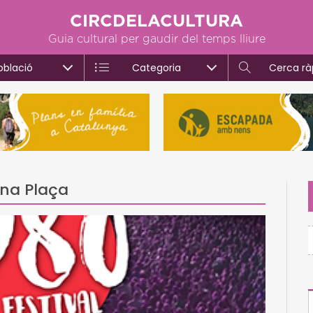
CIRCDELACULTURA
Guia cultural per gaudir del temps lliure
oblació
Categoria
Cerca rà
ena Plaça