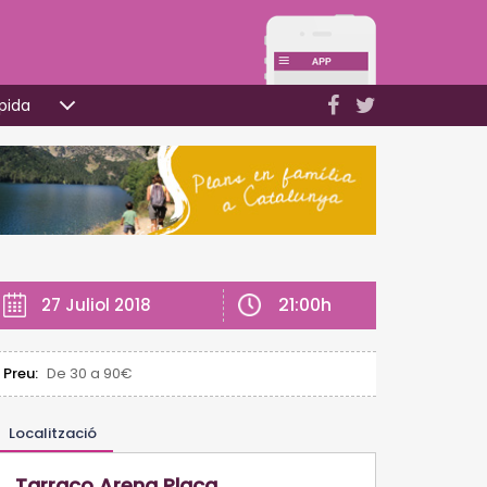
pida
21:00h
27 Juliol 2018
Preu:
De 30 a 90€
Localització
Tarraco Arena Plaça