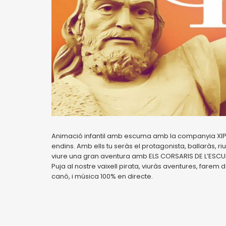
Animació infantil amb escuma amb la companyia XIP-X
endins. Amb ells tu seràs el protagonista, ballaràs, ri
viure una gran aventura amb ELS CORSARIS DE L’ESC
Puja al nostre vaixell pirata, viuràs aventures, farem
canó, i música 100% en directe.