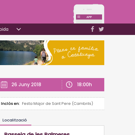
pida
18:00h
26 Juny 2018
Inclòs en:
Festa Major de Sant Pere (Cambrils)
Localització
Passeig de les Palmeres