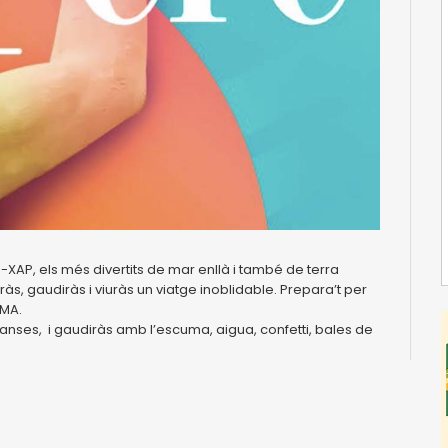
AP, els més divertits de mar enllà i també de terra
uràs, gaudiràs i viuràs un viatge inoblidable. Prepara’t per
UMA.
 danses, i gaudiràs amb l’escuma, aigua, confetti, bales de