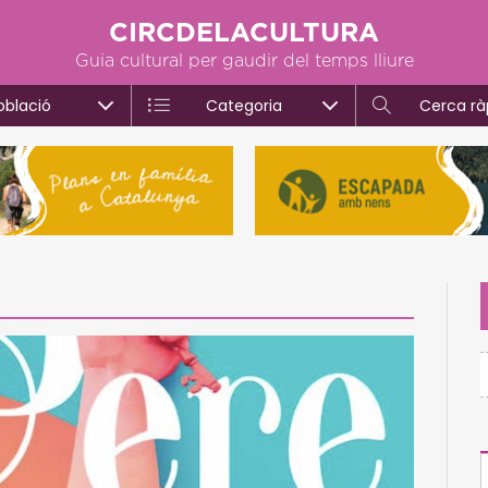
CIRCDELACULTURA
Guia cultural per gaudir del temps lliure
oblació
Categoria
Cerca rà