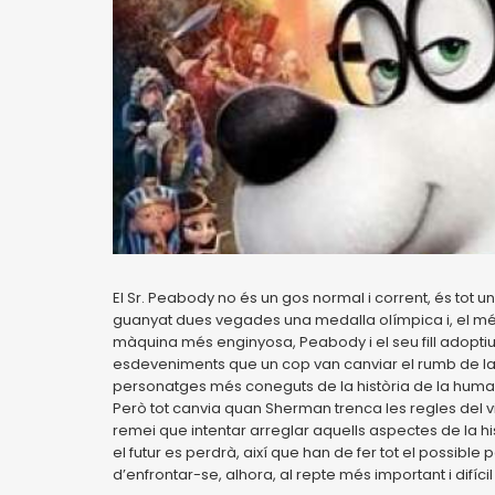
El Sr. Peabody no és un gos normal i corrent, és tot un 
guanyat dues vegades una medalla olímpica i, el més im
màquina més enginyosa, Peabody i el seu fill adopt
esdeveniments que un cop van canviar el rumb de la h
personatges més coneguts de la història de la human
Però tot canvia quan Sherman trenca les regles del 
remei que intentar arreglar aquells aspectes de la hi
el futur es perdrà, així que han de fer tot el possib
d’enfrontar-se, alhora, al repte més important i difícil