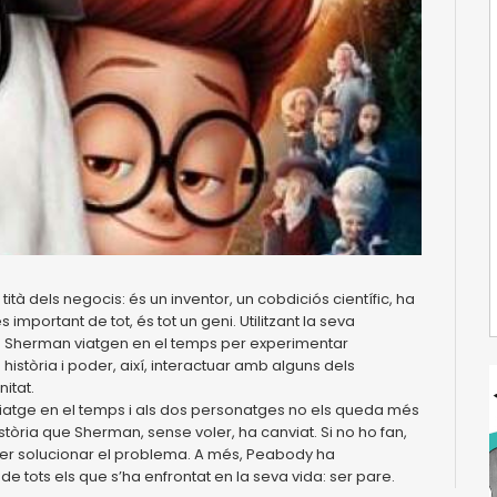
tità dels negocis: és un inventor, un cobdiciós científic, ha
portant de tot, és tot un geni. Utilitzant la seva
iu Sherman viatgen en el temps per experimentar
istòria i poder, així, interactuar amb alguns dels
itat.
viatge en el temps i als dos personatges no els queda més
stòria que Sherman, sense voler, ha canviat. Si no ho fan,
le per solucionar el problema. A més, Peabody ha
 de tots els que s’ha enfrontat en la seva vida: ser pare.