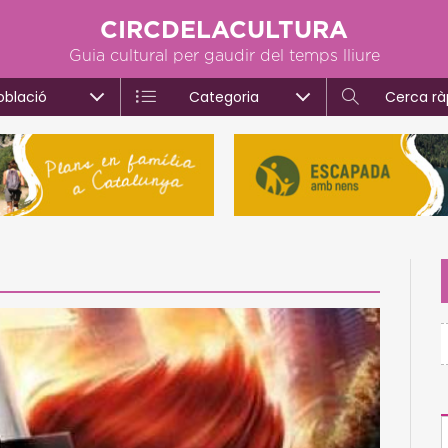
CIRCDELACULTURA
Guia cultural per gaudir del temps lliure
oblació
Categoria
Cerca rà