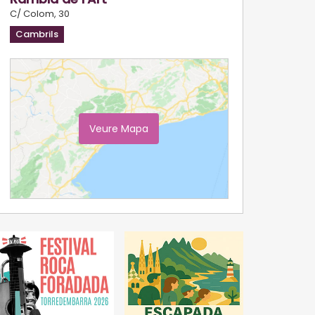
C/ Colom, 30
Cambrils
Veure Mapa
Ampliar Mapa