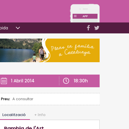
pida
18:30h
1 Abril 2014
Preu:
A consultar
Localització
+ Info
Rambla de l'Art