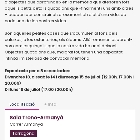
d’objectes que aprofundeix en la memòria que atesoren tots
aquells petits detalls quotidians que -finalment i uns amb altres
– acaben per construir atzarosament el relat d’una vida, de
cada una de les nostres vides.
Són aquelles petites coses que s’acumulen al fons dels
calaixos, a les estanteries, als àlbums. Allà romanen esperant-
nos com esquinçalls que la nostra vida ha anat deixant.
Objectes quotidians que, malgrat tot, tenen una capacitat
infinita i misteriosa de convocar memòria.
Espectacle per a 5 espectadors
Divendres 13, dissabte 14 i diumenge 15 de juliol (12.00h, 17.00h i
20.00h)
Dilluns 16 de juliol (17.00 i 20.00h)
Localització
+ Info
Sala Trono-Armanyà
Carrer Armanyà
Tarragona