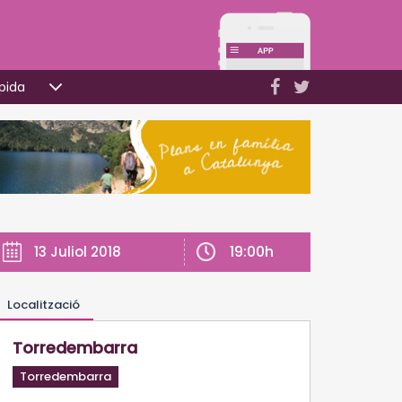
pida
19:00h
13 Juliol 2018
Localització
Torredembarra
Torredembarra