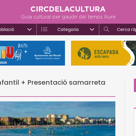
CIRCDELACULTURA
Guia cultural per gaudir del temps lliure
oblació
Categoria
Cerca rà
Infantil + Presentació samarreta