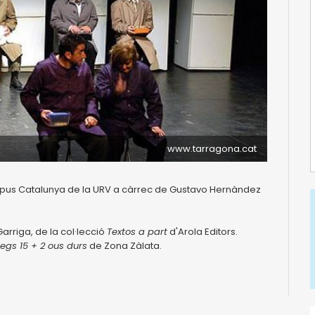
www.tarragona.cat
ampus Catalunya de la URV a càrrec de Gustavo Hernàndez
arriga, de la col·lecció
Textos a part
d'Arola Editors.
legs 15 + 2 ous durs
de Zona Zàlata.