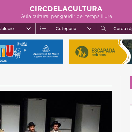
CIRCDELACULTURA
Guia cultural per gaudir del temps lliure
oblació
Categoria
Cerca rà