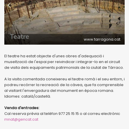
www.tarragona.cat
El teatre ha estat objecte d'unes obres d'adequació i
museïtzació de l'espai per reivindicar i integrar-lo en el circuit
de visita dels equipaments patrimonials de la ciutat de Tàrraco.
A la visita comentada coneixereu el teatre romà i el seu entorn, i
podreu recórrer la recreació de la càvea, que fa comprensible
al visitant l'envergadura del monument en època romana.
Idiomes: català/castellà.
Venda d'entrades:
Cal reserva prèvia al telèfon 977 25 15 15 o al correu electrònic
mnat@gencat.cat