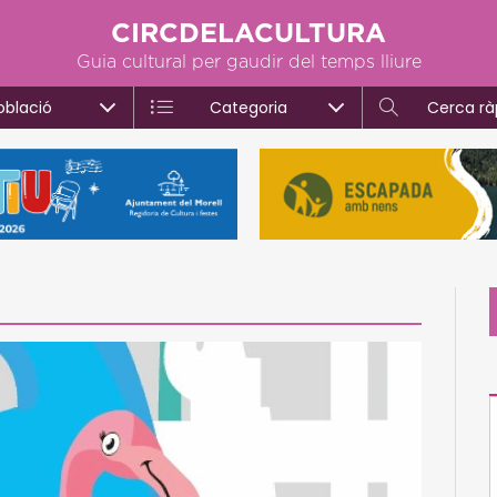
CIRCDELACULTURA
Guia cultural per gaudir del temps lliure
oblació
Categoria
Cerca rà