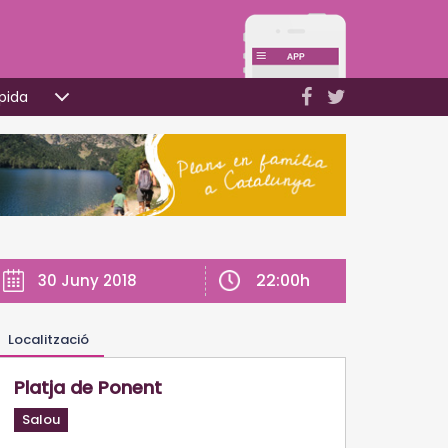
pida
22:00h
30 Juny 2018
Localització
Platja de Ponent
Salou