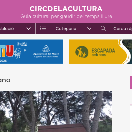
CIRCDELACULTURA
Guia cultural per gaudir del temps lliure
oblació
Categoria
Cerca rà
lana