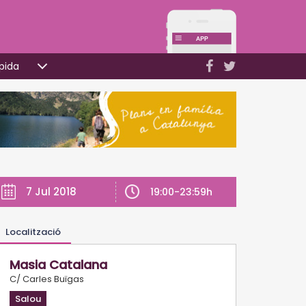
pida
7 Jul 2018
19:00-23:59h
Localització
Masia Catalana
C/ Carles Buïgas
Salou