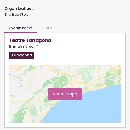
Organitzat per:
The Box Step
Localització
+ Info
Teatre Tarragona
Rambla Nova, 11
Tarragona
Veure Mapa
Ampliar Mapa