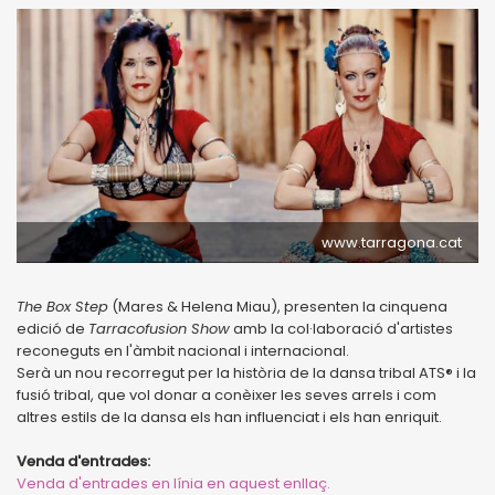
www.tarragona.cat
The Box Step
(Mares & Helena Miau), presenten la cinquena
edició de
Tarracofusion Show
amb la col·laboració d'artistes
reconeguts en l'àmbit nacional i internacional.
Serà un nou recorregut per la història de la dansa tribal ATS® i la
fusió tribal, que vol donar a conèixer les seves arrels i com
altres estils de la dansa els han influenciat i els han enriquit.
Venda d'entrades:
Venda d'entrades en línia en aquest enllaç.