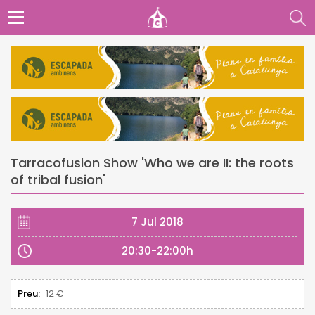
Tarracofusion Show 'Who we are II: the roots
of tribal fusion'
7 Jul 2018
20:30-22:00h
Preu:
12 €