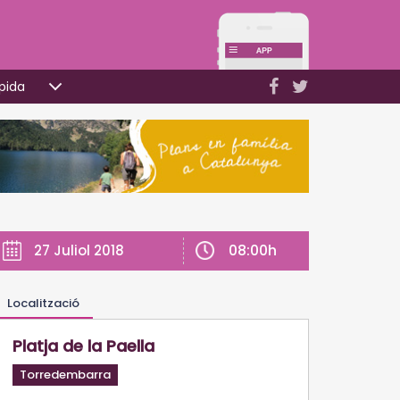
pida
08:00h
27 Juliol 2018
Localització
Platja de la Paella
Torredembarra