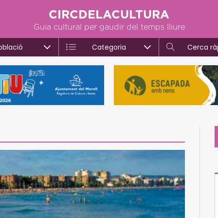
CIRCDELACULTURA
Guia cultural per gaudir del temps lliure
oblació
Categoria
Cerca rà