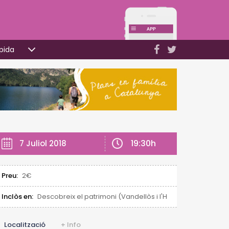
pida
19:30h
7 Juliol 2018
Preu:
2€
Inclòs en:
Descobreix el patrimoni (Vandellòs i l'Hospitalet de l'Infan
Localització
+ Info