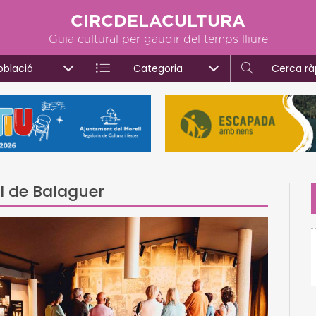
CIRCDELACULTURA
Guia cultural per gaudir del temps lliure
oblació
Categoria
Cerca rà
ll de Balaguer