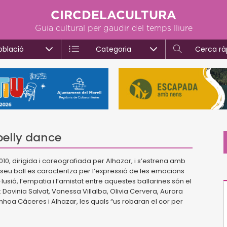
CIRCDELACULTURA
Guia cultural per gaudir del temps lliure
oblació
Categoria
Cerca rà
 belly dance
010, dirigida i coreografiada per Alhazar, i s’estrena amb
l seu ball es caracteritza per l’expressió de les emocions
l·lusió, l’empatia i l’amistat entre aquestes ballarines són el
n: Davinia Salvat, Vanessa Villalba, Olivia Cervera, Aurora
inhoa Cáceres i Alhazar, les quals “us robaran el cor per