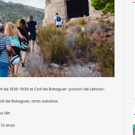
il de 1936-1939 al Coll de Balaguer: polvorí de Letícia i
 Coll de Balaguer, amb autobús.
es 19h
 12 anys.