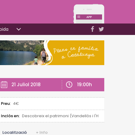
pida
19:00h
21 Juliol 2018
Preu:
4€
Inclòs en:
Descobreix el patrimoni (Vandellòs i l'Hospitalet de l'Infan
Localització
+ Info