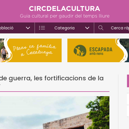
CIRCDELACULTURA
Guia cultural per gaudir del temps lliure
oblació
Categoria
Cerca rà
de guerra, les fortificacions de la
r