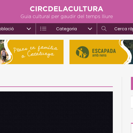
CIRCDELACULTURA
Guia cultural per gaudir del temps lliure
oblació
Categoria
Cerca rà