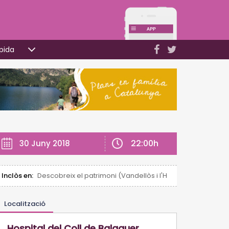
pida
22:00h
30 Juny 2018
Inclòs en:
Descobreix el patrimoni (Vandellòs i l'Hospitalet de l'Infan
Localització
Hospital del Coll de Balaguer