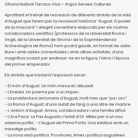
Oficina festival Tarraco Viva – Argos Serveis Culturals
Aprofitant el treball de recreació de diferents àmbits de la vida
d’August que farem per la recreació històrica “August. El poder
de la mascara” i afegint comentaris elaborats per els nostres
col·laboradors científics (professors de la Universitat Rovira i
Virgili, de la Universitat de Girona i de la Soprintendenza
Archeologica de Roma) hom podrà gaudir, en format de visita
lliure i amb visites comentades i amb altres activitats, d’una
magnífica ocasió per endinsar-se en la figura, l’obra i l’època
del primer emperador.
Els àmbits que tractarà l’exposició seran:
- El món d’August. Un món mesurat i dibuixat.
- L’Eneida. Un poema per a un Imperi.
- La praefectura annonaria d’August, molt mes que “pa i circ”
- La Roma d’August; d’una ciutat de fang a una altre de marbre.
- L ’entorn d’August. Amics, col·laboradors i una família difícil.
- L’Ara Pacis. La Pax Augusta i l’edat d’Or. Mites per a un nou
sistema polític. - L’August de Prima Porta. Una estàtua amb un
missatge polític.
- La nova visió política. Províncies, limes i política augustees