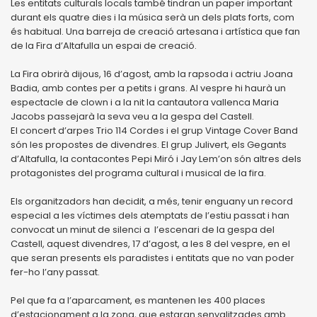
Les entitats culturals locals també tindran un paper important
durant els quatre dies i la música serà un dels plats forts, com
és habitual. Una barreja de creació artesana i artística que fan
de la Fira d’Altafulla un espai de creació.
La Fira obrirà dijous, 16 d’agost, amb la rapsoda i actriu Joana
Badia, amb contes per a petits i grans. Al vespre hi haurà un
espectacle de clown i a la nit la cantautora vallenca Maria
Jacobs passejarà la seva veu a la gespa del Castell.
El concert d’arpes Trio 114 Cordes i el grup Vintage Cover Band
són les propostes de divendres. El grup Julivert, els Gegants
d’Altafulla, la contacontes Pepi Miró i Jay Lem’on són altres dels
protagonistes del programa cultural i musical de la fira.
Els organitzadors han decidit, a més, tenir enguany un record
especial a les víctimes dels atemptats de l’estiu passat i han
convocat un minut de silenci a l’escenari de la gespa del
Castell, aquest divendres, 17 d’agost, a les 8 del vespre, en el
que seran presents els paradistes i entitats que no van poder
fer-ho l’any passat.
Pel que fa a l’aparcament, es mantenen les 400 places
d’estacionament a la zona, que estaran senyalitzades amb