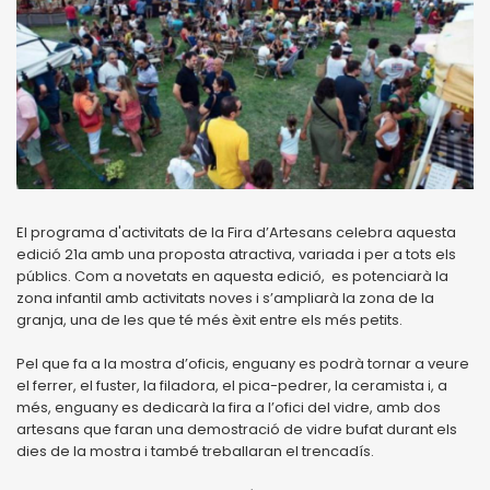
El programa d'activitats de la Fira d’Artesans celebra aquesta
edició 21a amb una proposta atractiva, variada i per a tots els
públics. Com a novetats en aquesta edició, es potenciarà la
zona infantil amb activitats noves i s’ampliarà la zona de la
granja, una de les que té més èxit entre els més petits.
Pel que fa a la mostra d’oficis, enguany es podrà tornar a veure
el ferrer, el fuster, la filadora, el pica-pedrer, la ceramista i, a
més, enguany es dedicarà la fira a l’ofici del vidre, amb dos
artesans que faran una demostració de vidre bufat durant els
dies de la mostra i també treballaran el trencadís.