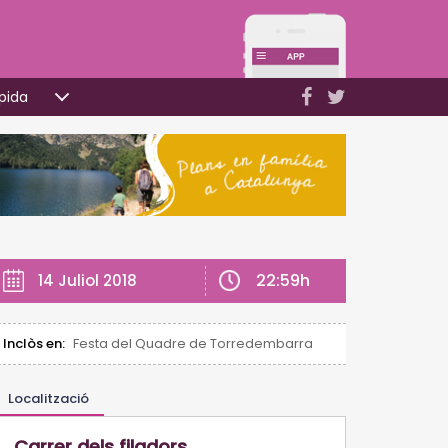
pida
22:59h
14 Juliol 2018
Inclòs en:
Festa del Quadre de Torredembarra
Localització
Carrer dels filadors