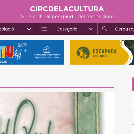
CIRCDELACULTURA
Guia cultural per gaudir del temps lliure
oblació
Categoria
Cerca rà