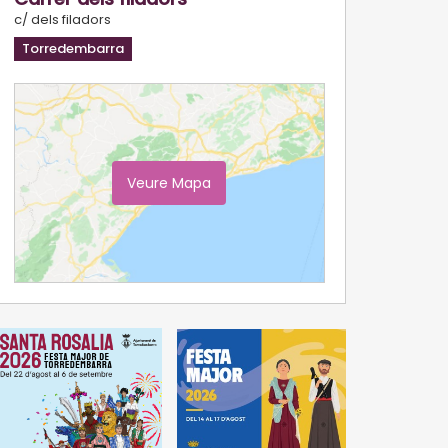
c/ dels filadors
Torredembarra
Veure Mapa
Ampliar Mapa