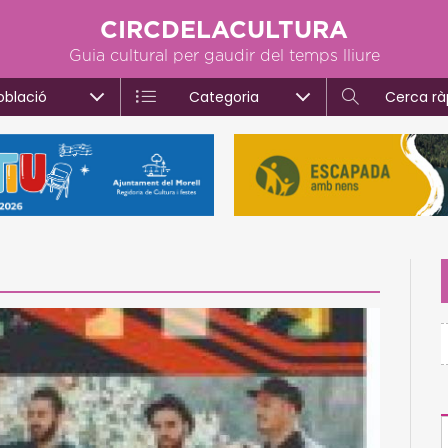
CIRCDELACULTURA
Guia cultural per gaudir del temps lliure
oblació
Categoria
Cerca rà