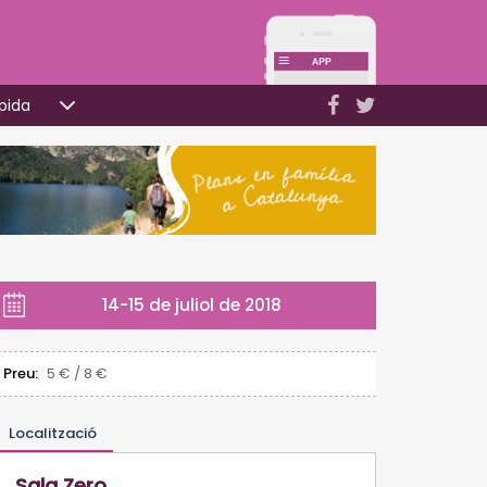
pida
14-15 de juliol de 2018
Preu:
5 € / 8 €
Localització
Sala Zero