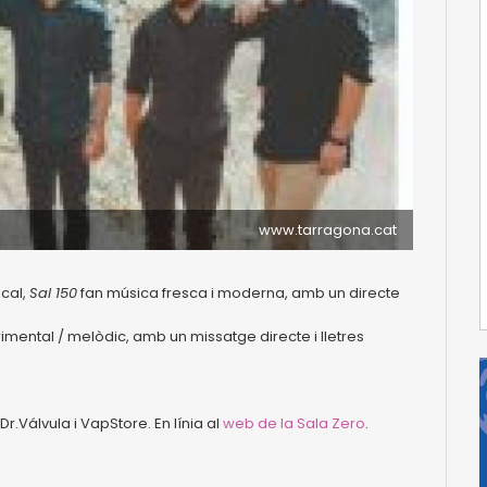
www.tarragona.cat
ical,
Sal 150
fan música fresca i moderna, amb un directe
imental / melòdic, amb un missatge directe i lletres
r.Válvula i VapStore. En línia al
web de la Sala Zero
.