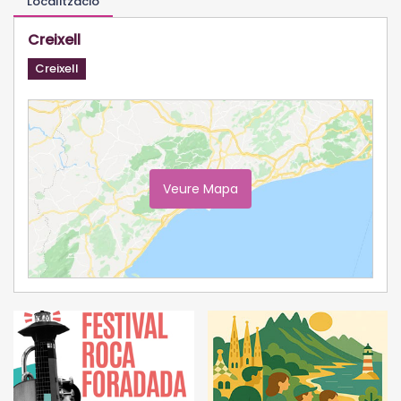
Localització
Creixell
Creixell
Veure Mapa
Ampliar Mapa