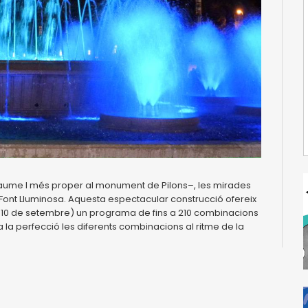
Jaume I més proper al monument de Pilons–, les mirades
a Font Lluminosa. Aquesta espectacular construcció ofereix
l al 10 de setembre) un programa de fins a 210 combinacions
a la perfecció les diferents combinacions al ritme de la