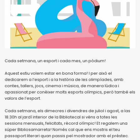
Cada setmana, un esport i cada mes, un pòdium!
Aquest estiu volem estar en bona forma! I per això el
dedicarem a l’esport i a la història de les olimpíades, amb
contes, tallers, jocs, cinema i música, de manera lúdica i
apassionat per conèixer molts esports olímpics, però també els
valors de l’esport.
Cada setmana, els dimecres i divendres de juliol i agost, a las
18.30h al jardí interior de la BibliotecaI si véns a totes les
sessions mensuals, felicitats, rècord olímpic! Et regalem una
súper Bibliosamarreta! Només cal que ens mostris el teu
passaport literari quan passis pel mostrador amb el préstec.