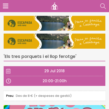
'Els tres porquets i el llop ferotge'
29 Jul 2018
20:00-21:00h
Preu:
Des de 8 € (+ despeses de gestió)