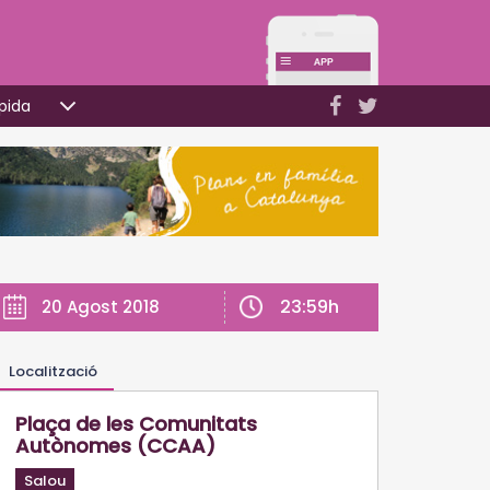
pida
23:59h
20 Agost 2018
Localització
Plaça de les Comunitats
Autònomes (CCAA)
Salou