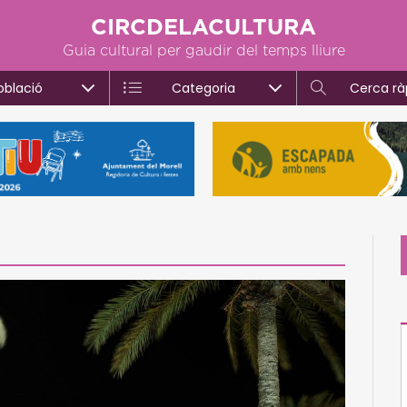
CIRCDELACULTURA
Guia cultural per gaudir del temps lliure
oblació
Categoria
Cerca rà