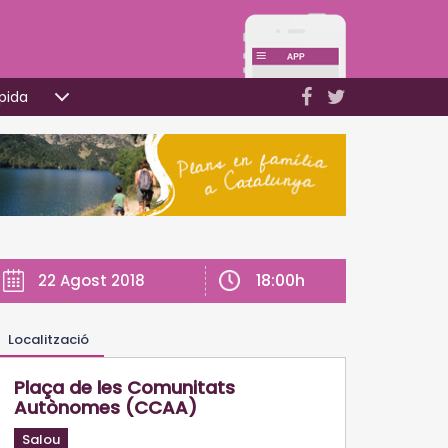
pida
18:00h
22 Agost 2018
Localització
Plaça de les Comunitats
Autònomes (CCAA)
Salou