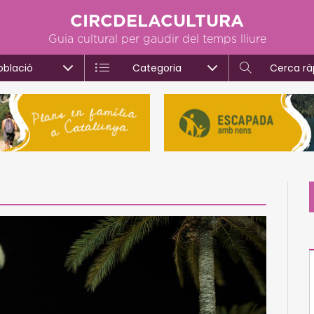
CIRCDELACULTURA
Guia cultural per gaudir del temps lliure
oblació
Categoria
Cerca rà