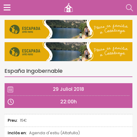
España Ingobernable
29 Juliol 2018
22:00h
Preu:
15€
Inclòs en:
Agenda d'estiu (Altafulla)