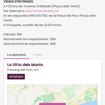
VENDA D’ENTRADES:
A l’Ofcina de Turisme d’Altafulla (Plaça dels Vents)
Per internet a
www.tarracoticket.cat
En els dispositius INFOTACTILE de la Plaça del Pou i Plaça dels
Vents
A la taquilla, a partir de les 21.00 hores
Entrada: 15€
Abonament dos espectacles: 25€
Abonament tres espectacles: 30€
Localització
+ Info
La Vil·la dels Munts
Passeig del Fortí, s/n
Altafulla