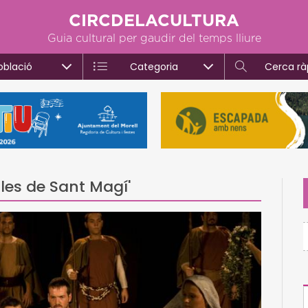
CIRCDELACULTURA
Guia cultural per gaudir del temps lliure
oblació
Categoria
Cerca rà
lles de Sant Magí'