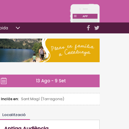
pida
13 Ago - 9 Set
Inclòs en:
Sant Magí (Tarragona)
Localització
Antiga Audiència