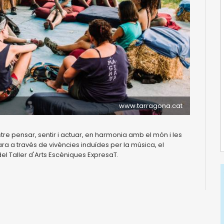
www.tarragona.cat
stre pensar, sentir i actuar, en harmonia amb el món i les
ra a través de vivències induïdes per la música, el
el Taller d'Arts Escèniques ExpresaT.