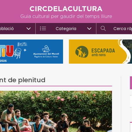
CIRCDELACULTURA
Guia cultural per gaudir del temps lliure
oblació
Categoria
Cerca rà
nt de plenitud