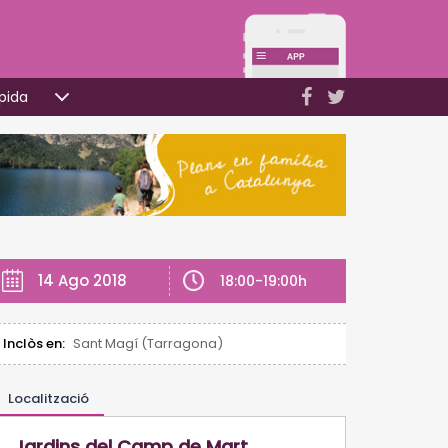
pida
14 Ago 2018
18:00-19:00h
Inclòs en:
Sant Magí (Tarragona)
Localització
Jardins del Camp de Mart