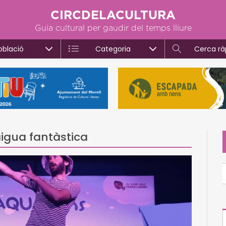
CIRCDELACULTURA
Guia cultural per gaudir del temps lliure
oblació
Categoria
Cerca rà
aigua fantàstica