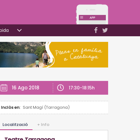
pida
16 Ago 2018
17:30-18:15h
Inclòs en:
Sant Magí (Tarragona)
Localització
+ Info
Teatre Tarragona