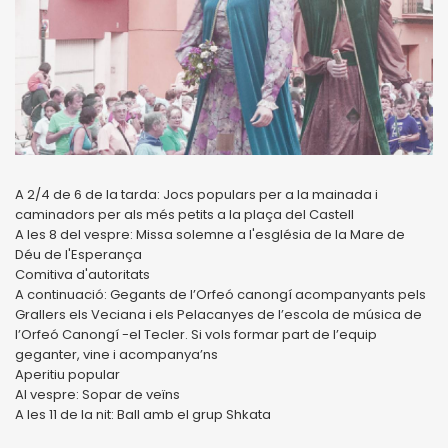
A 2/4 de 6 de la tarda: Jocs populars per a la mainada i
caminadors per als més petits a la plaça del Castell
A les 8 del vespre: Missa solemne a l'església de la Mare de
Déu de l'Esperança
Comitiva d'autoritats
A continuació: Gegants de l’Orfeó canongí acompanyants pels
Grallers els Veciana i els Pelacanyes de l’escola de música de
l’Orfeó Canongí -el Tecler. Si vols formar part de l’equip
geganter, vine i acompanya’ns
Aperitiu popular
Al vespre: Sopar de veïns
A les 11 de la nit: Ball amb el grup Shkata