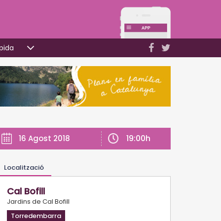
pida
19:00h
16 Agost 2018
Localització
Cal Bofill
Jardins de Cal Bofill
Torredembarra