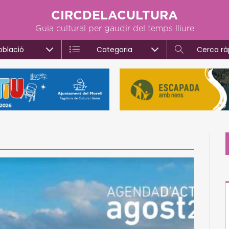
CIRCDELACULTURA
Guia cultural per gaudir del temps lliure
oblació
Categoria
Cerca rà