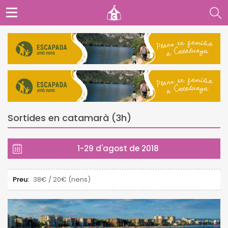
Sortides en catamarà (3h)
1-29 d'agost de 2018
Preu:
38€ / 20€ (nens)