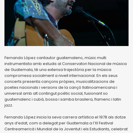
Fernando López cantautor guatemalenc, músic multi
instrumentista amb estudis al Conservatori Nacional de música
de Guatemala, té una extensa trajectòria per la música
compromesa socialment a nivell internacional. En els seus
concerts presenta cançons pròpies, musicalitzacions de
poetes nacionals i versions de la cançó llatinoamericana i
universal amb alt contingut poètic social, fusionant so
guatemalenc i cubà, bossa i samba brasilera, flamenc i latin
jazz.
Fernando López inicia la seva carrera artística el 1978 als dotze
anys d’edat, com a delegat per Guatemala a l’XI Festival
Centreamericà i Mundial de la Joventut i els Estudiants, celebrat